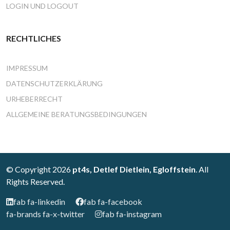
LOGIN UND LOGOUT
RECHTLICHES
IMPRESSUM
DATENSCHUTZERKLÄRUNG
URHEBERRECHT
ALLGEMEINE BERATUNGSBEDINGUNGEN
© Copyright 2026
pt4s, Detlef Dietlein, Egloffstein
. All
Rights Reserved.
fab fa-linkedin
fab fa-facebook
fa-brands fa-x-twitter
fab fa-instagram