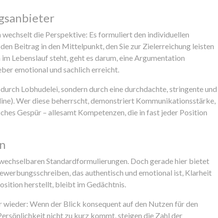
gsanbieter
chselt die Perspektive: Es formuliert den individuellen
en Beitrag in den Mittelpunkt, den Sie zur Zielerreichung leisten
 im Lebenslauf steht, geht es darum, eine Argumentation
ber emotional und sachlich erreicht.
n durch Lobhudelei, sondern durch eine durchdachte, stringente und
line). Wer diese beherrscht, demonstriert Kommunikationsstärke,
hes Gespür – allesamt Kompetenzen, die in fast jeder Position
ln
uswechselbaren Standardformulierungen. Doch gerade hier bietet
Bewerbungsschreiben, das authentisch und emotional ist, Klarheit
sition herstellt, bleibt im Gedächtnis.
 wieder: Wenn der Blick konsequent auf den Nutzen für den
ersönlichkeit nicht zu kurz kommt, steigen die Zahl der