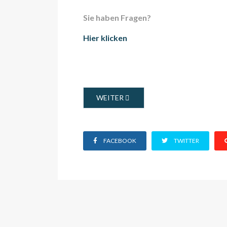
Sie haben Fragen?
Hier klicken
NÄCHSTER BEITRAG: BEWERBUNGSFALL
WEITER
FACEBOOK
TWITTER