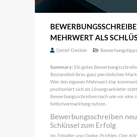
BEWERBUNGSSCHREIBEN
MEHRWERT ALS SCHLÜS
Detlef Dietlein
Bewerbungstipp
Summary:
Ein gutes Bewerbungsschreiben 
Bestandteil Ihres ganz persönlichen Mark
Wer den eigenen Mehrwert klar kommunizie
positioniert sich als Lösungsanbieter statt
Bewerbungsschreiben nach wie vor eine zen
Selbstvermarktung nutzen.
Bewerbungsschreiben neu g
Schlüssel zum Erfolg
Im Zeitalter von Online-Profilen, One-K