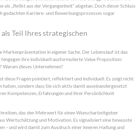
 als „Relikt aus der Vergangenheit“ abgetan. Doch dieser Schluss
gisch gedachten Karriere- und Bewerbungsprozesses sogar
ls Teil Ihres strategischen
ine Markenpräsentation in eigener Sache. Der Lebenslauf ist das
hingegen Ihre individuell ausformulierte Value Proposition:
n? Warum dieses Unternehmen?
diese Fragen pointiert, reflektiert und individuell. Es zeigt nicht
n haben, sondern dass Sie sich aktiv damit auseinandergesetzt
hren Kompetenzen, Erfahrungen und Ihrer Persönlichkeit
schreiben, das den Mehrwert für einen Wunscharbeitgeber
aus Wertschätzung und Motivation. Es signalisiert eine bewusste
len – und wird damit zum Ausdruck einer inneren Haltung und