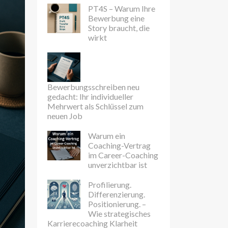
PT4S – Warum Ihre
Bewerbung eine
Story braucht, die
wirkt
Bewerbungsschreiben neu
gedacht: Ihr individueller
Mehrwert als Schlüssel zum
neuen Job
Warum ein
Coaching-Vertrag
im Career-Coaching
unverzichtbar ist
Profilierung.
Differenzierung.
Positionierung. –
Wie strategisches
Karrierecoaching Klarheit