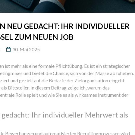
 NEU GEDACHT: IHR INDIVIDUELLER
SEL ZUM NEUEN JOB
s
30. Mai 2025
ist mehr als eine formale Pflichtübung. Es ist ein strategischer
etingmixes und bietet die Chance, sich von der Masse abzuheben.
rt und gezielt auf die Bedarfe der Zielorganisation eingeht,
 als Bittsteller. In diesem Beitrag zeige ich, warum das
trale Rolle spielt und wie Sie es als wirksames Instrument der
edacht: Ihr individueller Mehrwert als
lick-Bewerbungen und automatisierten Recruitingprozessen wird