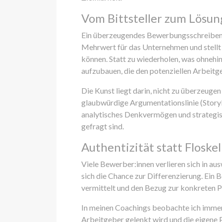
Vom Bittsteller zum Lösun
Ein überzeugendes Bewerbungsschreiben we
Mehrwert für das Unternehmen und stellt d
können. Statt zu wiederholen, was ohnehin
aufzubauen, die den potenziellen Arbeitge
Die Kunst liegt darin, nicht zu überzeuge
glaubwürdige Argumentationslinie (Story
analytisches Denkvermögen und strategisc
gefragt sind.
Authentizität statt Floske
Viele Bewerber:innen verlieren sich in a
sich die Chance zur Differenzierung. Ein 
vermittelt und den Bezug zur konkreten Po
In meinen Coachings beobachte ich immer
Arbeitgeber gelenkt wird und die eigene P