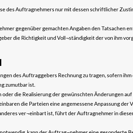
sse des Auftragnehmers nur mit dessen schriftlicher Zust
agnehmer gegenüber gemachten Angaben den Tatsachen en
ber die Richtigkeit und Voll¬ständigkeit der von ihm vo
N
ngen des Auftraggebers Rechnung zu tragen, sofern ihm d
g zumutbar ist.
n oder die Realisierung der gewünschten Änderungen auf
reinbaren die Parteien eine angemessene Anpassung der
nderes ver¬einbart ist, führt der Auftragnehmer in diese
notwendig, kann der Auftrag¬nehmer eine gesonderte Be