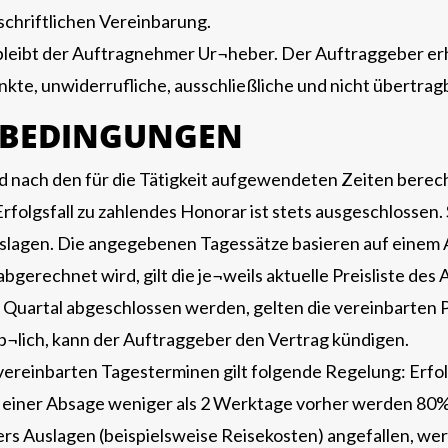
chriftlichen Vereinbarung.
leibt der Auftragnehmer Ur¬heber. Der Auftraggeber erhäl
änkte, unwiderrufliche, ausschließliche und nicht übertr
SBEDINGUNGEN
 nach den für die Tätigkeit aufgewendeten Zeiten berechn
Erfolgsfall zu zahlendes Honorar ist stets ausgeschlossen
slagen. Die angegebenen Tagessätze basieren auf einem 
bgerechnet wird, gilt die je¬weils aktuelle Preisliste de
Quartal abgeschlossen werden, gelten die vereinbarten Pr
b¬lich, kann der Auftraggeber den Vertrag kündigen.
 vereinbarten Tagesterminen gilt folgende Regelung: Erf
 einer Absage weniger als 2 Werktage vorher werden 80% 
rs Auslagen (beispielsweise Reisekosten) angefallen, we