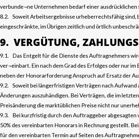
verbunde¬ne Unternehmen bedarf einer ausdrücklichen s
8.2. Soweit Arbeitsergebnisse urheberrechtsfähig sind, b
eingeschränkte, im Übrigen zeitlich und örtlich unbeschr
9. VERGÜTUNG, ZAHLUNG
9.1. Das Entgelt für die Dienste des Auftragnehmers wird
ver¬einbart. Ein nach dem Grad des Erfolges oder nur im 
neben der Honorarforderung Anspruch auf Ersatz der Au
9.2. Soweit bei längerfristigen Verträgen nach Aufwand a
Änderungen auszuhändigen. Bei Verträgen, die im letzten 
Preisänderung die marktüblichen Preise nicht nur unerhe
9.3. Bei kurzfristig durch den Auftraggeber abgesagten
50% des vereinbarten Honorars in Rechnung gestellt. Bei
für den vereinbarten Termin auf Seiten des Auftragnehme